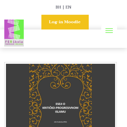
BH
|
EN
Log-in Moodle