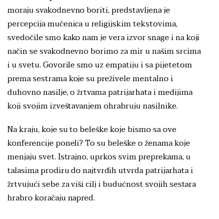
moraju svakodnevno boriti, predstavljena je
percepcija mučenica u religijskim tekstovima,
svedočile smo kako nam je vera izvor snage i na koji
način se svakodnevno borimo za mir u našim srcima
i u svetu. Govorile smo uz empatiju i sa pijetetom
prema sestrama koje su preživele mentalno i
duhovno nasilje, o žrtvama patrijarhata i medijima
koji svojim izveštavanjem ohrabruju nasilnike.
Na kraju, koje su to beleške koje bismo sa ove
konferencije poneli? To su beleške o ženama koje
menjaju svet. Istrajno, uprkos svim preprekama, u
talasima prodiru do najtvrđih utvrda patrijarhata i
žrtvujući sebe za viši cilj i budućnost svojih sestara
hrabro koračaju napred.