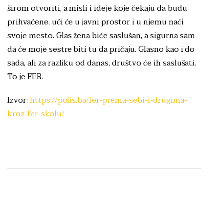
širom otvoriti, a misli i ideje koje čekaju da budu
prihvaćene, ući će u javni prostor i u njemu naći
svoje mesto. Glas žena biće saslušan, a sigurna sam
da će moje sestre biti tu da pričaju. Glasno kao i do
sada, ali za razliku od danas, društvo će ih saslušati.
To je FER.
Izvor:
https://polis.ba/fer-prema-sebi-i-drugima-
kroz-fer-skolu/