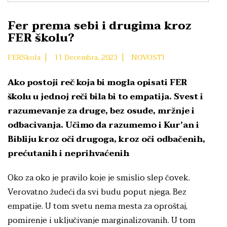
Fer prema sebi i drugima kroz
FER školu?
|
|
FERSkola
11 Decembra, 2023
NOVOSTI
Ako postoji reč koja bi mogla opisati FER
školu u jednoj reči bila bi to empatija. Svest i
razumevanje za druge, bez osude, mržnje i
odbacivanja. Učimo da razumemo i Kur’an i
Bibliju kroz oči drugoga, kroz oči odbačenih,
prećutanih i neprihvaćenih
Oko za oko je pravilo koje je smislio slep čovek.
Verovatno žudeći da svi budu poput njega. Bez
empatije. U tom svetu nema mesta za oproštaj,
pomirenje i uključivanje marginalizovanih. U tom