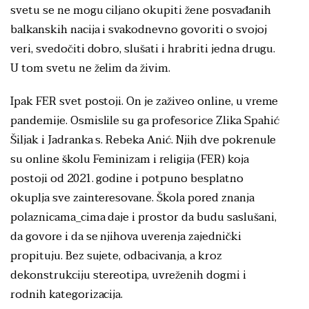
svetu se ne mogu ciljano okupiti žene posvađanih
balkanskih nacija i svakodnevno govoriti o svojoj
veri, svedočiti dobro, slušati i hrabriti jedna drugu.
U tom svetu ne želim da živim.
Ipak FER svet postoji. On je zaživeo online, u vreme
pandemije. Osmislile su ga profesorice Zlika Spahić
Šiljak i Jadranka s. Rebeka Anić. Njih dve pokrenule
su online školu Feminizam i religija (FER) koja
postoji od 2021. godine i potpuno besplatno
okuplja sve zainteresovane. Škola pored znanja
polaznicama_cima daje i prostor da budu saslušani,
da govore i da se njihova uverenja zajednički
propituju. Bez sujete, odbacivanja, a kroz
dekonstrukciju stereotipa, uvreženih dogmi i
rodnih kategorizacija.