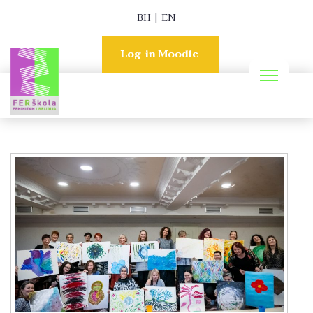
BH
|
EN
Log-in Moodle