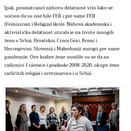
Ipak, posmatrajući njihovu delatnost vrlo lako se
uočava da su one bile FER i pre same FER
(Feminizam i Religija) škole. Njihova akademska i
aktivistička delatnost uticala je na živote mnogih
žena u Srbiji, Hrvatskoj, Crnoj Gori, Bosni i
Hercegovini, Sloveniji i Makedoniji mnogo pre same
pandemije. Ove hrabre žene usudile su se da na
radionici
I vjernice i građanke
2008-2020. okupe žene
različitih religija i svetonazora i u Srbiji.