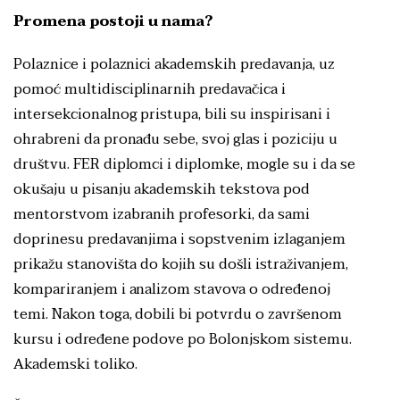
Promena postoji u nama?
Polaznice i polaznici akademskih predavanja, uz
pomoć multidisciplinarnih predavačica i
intersekcionalnog pristupa, bili su inspirisani i
ohrabreni da pronađu sebe, svoj glas i poziciju u
društvu. FER diplomci i diplomke, mogle su i da se
okušaju u pisanju akademskih tekstova pod
mentorstvom izabranih profesorki, da sami
doprinesu predavanjima i sopstvenim izlaganjem
prikažu stanovišta do kojih su došli istraživanjem,
kompariranjem i analizom stavova o određenoj
temi. Nakon toga, dobili bi potvrdu o završenom
kursu i određene podove po Bolonjskom sistemu.
Akademski toliko.