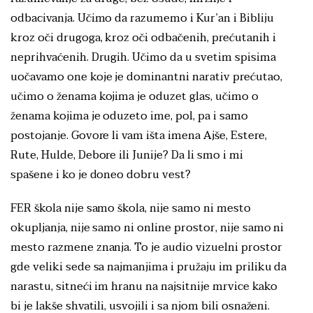
odbacivanja. Učimo da razumemo i Kur’an i Bibliju
kroz oči drugoga, kroz oči odbačenih, prećutanih i
neprihvaćenih. Drugih. Učimo da u svetim spisima
uočavamo one koje je dominantni narativ prećutao,
učimo o ženama kojima je oduzet glas, učimo o
ženama kojima je oduzeto ime, pol, pa i samo
postojanje. Govore li vam išta imena Ajše, Estere,
Rute, Hulde, Debore ili Junije? Da li smo i mi
spašene i ko je doneo dobru vest?
FER škola nije samo škola, nije samo ni mesto
okupljanja, nije samo ni online prostor, nije samo ni
mesto razmene znanja. To je audio vizuelni prostor
gde veliki sede sa najmanjima i pružaju im priliku da
narastu, sitneći im hranu na najsitnije mrvice kako
bi je lakše shvatili, usvojili i sa njom bili osnaženi.