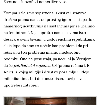
Životno i filozofski nemerljivo više.
Komparirale smo sopstvena iskustva i stavove
društva prema nama, od prostog ignorisanja pa do
namernog ućutkivanja na sastancima jer se „palimo
na feminizam“. Nije lepo što nam se svima isto
dešava, u svim bivšim jugoslovenskim republikama,
ali je lepo da smo to uočile kao problem i da pri
rešavanju tog problema imamo međusobnu
podršku. One ne posustaju, pa neću ni ja. Verujem
da će
patrijarhalni supermarket
(prema rečima J. R.
Anić), iz kojeg religije i društvo pozajmljuju ideje
milenijumima, biti dekonstruisan, stavljen van
upotrebe i zatvoren.