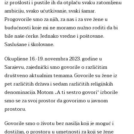
iz prošlosti i pustile ih da otplaču svaku zatomljenu
ambiciju, svako ućutkivanje, svaki šamar.
Progovorile smo za njih, za nas i za sve žene u
budućnosti koje mi ne moramo nužno roditi da bi
bile naše ćerke. Jednako vredne i poštovane.
Saslušane i školovane.
Okupljene 16.-19. novembra 2023. godine u
Sarajevu, zajednički smo govorile o različitim
društveno aktualnim temama. Govorile su žene iz
pet različitih država i sedam različitih religijskih
denominacija. Motom „A ti sestro govori“ izborile
smo se za svoj prostor da govorimo u javnom
prostoru.
Govorile smo o životu bez nasilja koji je moguć i
dostižan, o prostoru u umetnosti za koji se žene