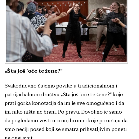
„Šta još ’oće te žene?“
Svakodnevno čujemo povike u tradicionalnom i
patrijarhalnom društvu „Šta još ’oće te žene?“ koje
prati gorka konotacija da im je sve omogućeno i da
im niko ništa ne brani. Po pravu. Dovoljno je samo
da pogledamo vesti u crnoj hronici koje poručuju da
smo nečiji posed koji se smatra prihvatljivim poneti
na onaj svet.