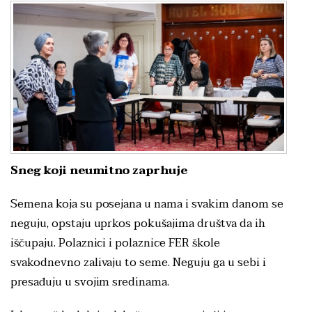
Sneg koji neumitno zaprhuje
Semena koja su posejana u nama i svakim danom se
neguju, opstaju uprkos pokušajima društva da ih
iščupaju. Polaznici i polaznice FER škole
svakodnevno zalivaju to seme. Neguju ga u sebi i
presađuju u svojim sredinama.