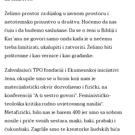
Želimo prostor za dijalog u javnom prostoru i
netotemsko prisustvo u društvu. Hoćemo da nas
čuju i da budemo saslušane. Da se o ženi u Bibliji i
Kur’anu ne govori samo onda kada je u nečemu
treba limitirati, ukalupiti i zatvoriti. Želimo biti
poštovane i kao vernice i kao građanke.
Zahvaljujući TPO fondaciji i Ekumenskoj inicijativi
žena, okupile smo se u broju koji nam je
materijalistički okvir dozvoljavao i fizički, na
konferenciji “A ti sestro govori“. Feminističko-
teološka kritika rodno uvjetovanog nasilja“.
Metafizički, bilo nas je barem 400 jer smo sa sobom
nosile i priče svojih sestara, majki, baki, prabaki i
čukunbaki. Zagrlile smo te kreatorke ljudskih bića