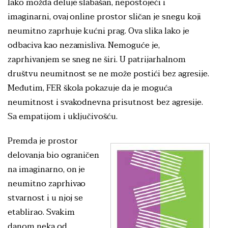
Iako možda deluje slabašan, nepostojeći i
imaginarni, ovaj online prostor sličan je snegu koji
neumitno zaprhuje kućni prag. Ova slika lako je
odbaciva kao nezamisliva. Nemoguće je,
zaprhivanjem se sneg ne širi. U patrijarhalnom
društvu neumitnost se ne može postići bez agresije.
Međutim, FER škola pokazuje da je moguća
neumitnost i svakodnevna prisutnost bez agresije.
Sa empatijom i uključivošću.
Premda je prostor
delovanja bio ograničen
na imaginarno, on je
neumitno zaprhivao
stvarnost i u njoj se
etablirao. Svakim
danom neka od