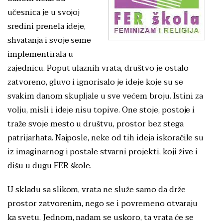
učesnica je u svojoj
sredini prenela ideje,
shvatanja i svoje seme
implementirala u
zajednicu. Poput ulaznih vrata, društvo je ostalo
zatvoreno, gluvo i ignorisalo je ideje koje su se
svakim danom skupljale u sve većem broju. Istini za
volju, misli i ideje nisu topive. One stoje, postoje i
traže svoje mesto u društvu, prostor bez stega
patrijarhata. Najposle, neke od tih ideja iskoračile su
iz imaginarnog i postale stvarni projekti, koji žive i
dišu u dugu FER škole.
U skladu sa slikom, vrata ne služe samo da drže
prostor zatvorenim, nego se i povremeno otvaraju
ka svetu. Jednom, nadam se uskoro, ta vrata će se