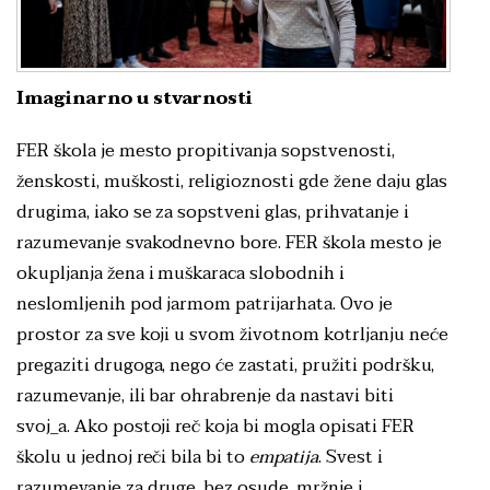
Imaginarno u stvarnosti
FER škola je mesto propitivanja sopstvenosti,
ženskosti, muškosti, religioznosti gde žene daju glas
drugima, iako se za sopstveni glas, prihvatanje i
razumevanje svakodnevno bore. FER škola mesto je
okupljanja žena i muškaraca slobodnih i
neslomljenih pod jarmom patrijarhata. Ovo je
prostor za sve koji u svom životnom kotrljanju neće
pregaziti drugoga, nego će zastati, pružiti podršku,
razumevanje, ili bar ohrabrenje da nastavi biti
svoj_a. Ako postoji reč koja bi mogla opisati FER
školu u jednoj reči bila bi to
empatija
. Svest i
razumevanje za druge, bez osude, mržnje i