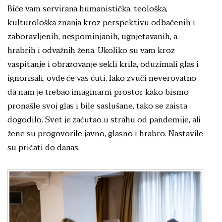
Biće vam servirana humanistička, teološka,
kulturološka znanja kroz perspektivu odbačenih i
zaboravljenih, nespominjanih, ugnjetavanih, a
hrabrih i odvažnih žena. Ukoliko su vam kroz
vaspitanje i obrazovanje sekli krila, oduzimali glas i
ignorisali, ovde će vas čuti. Iako zvuči neverovatno
da nam je trebao imaginarni prostor kako bismo
pronašle svoj glas i bile saslušane, tako se zaista
dogodilo. Svet je zaćutao u strahu od pandemije, ali
žene su progovorile javno, glasno i hrabro. Nastavile
su pričati do danas.