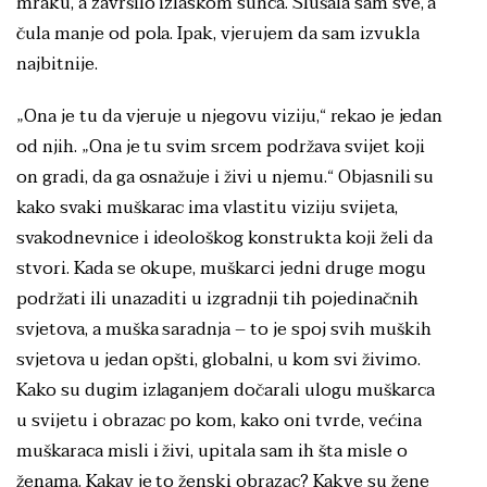
mraku, a završilo izlaskom sunca. Slušala sam sve, a
čula manje od pola. Ipak, vjerujem da sam izvukla
najbitnije.
„Ona je tu da vjeruje u njegovu viziju,“ rekao je jedan
od njih. „Ona je tu svim srcem podržava svijet koji
on gradi, da ga osnažuje i živi u njemu.“ Objasnili su
kako svaki muškarac ima vlastitu viziju svijeta,
svakodnevnice i ideološkog konstrukta koji želi da
stvori. Kada se okupe, muškarci jedni druge mogu
podržati ili unazaditi u izgradnji tih pojedinačnih
svjetova, a muška saradnja – to je spoj svih muških
svjetova u jedan opšti, globalni, u kom svi živimo.
Kako su dugim izlaganjem dočarali ulogu muškarca
u svijetu i obrazac po kom, kako oni tvrde, većina
muškaraca misli i živi, upitala sam ih šta misle o
ženama. Kakav je to ženski obrazac? Kakve su žene