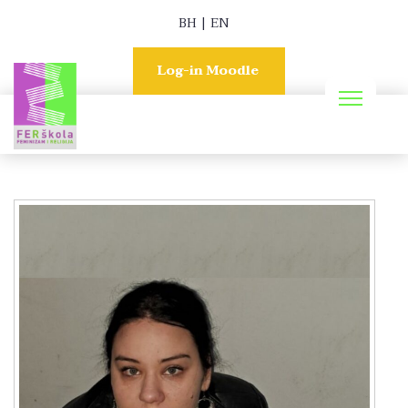
BH
|
EN
Log-in Moodle