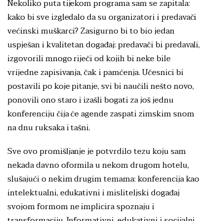
Nekoliko puta tijekom programa sam se zapitala:
kako bi sve izgledalo da su organizatori i predavači
većinski muškarci? Zasigurno bi to bio jedan
uspješan i kvalitetan događaj: predavači bi predavali,
izgovorili mnogo riječi od kojih bi neke bile
vrijedne zapisivanja, čak i pamćenja. Učesnici bi
postavili po koje pitanje, svi bi naučili nešto novo,
ponovili ono staro i izašli bogati za još jednu
konferenciju čija će agende zaspati zimskim snom
na dnu ruksaka i tašni.
Sve ovo promišljanje je potvrdilo tezu koju sam
nekada davno oformila u nekom drugom hotelu,
slušajući o nekim drugim temama: konferencija kao
intelektualni, edukativni i misliteljski događaj
svojom formom ne implicira spoznaju i
transformaciju. Informativni, edukativni i socijalni