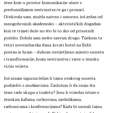
žene koje u prostor komunikacije ulaze s
predumišljajem sestrinstva će ga i pronaći.
Očekivala sam, možda naivno i umorno, još jedan od
mnogobrojnih akademsko – aktivističkih događaja
koji će trajati duže no što bi to iko od prisutnih
poželio. Dobila sam nešto sasvim drugo. Tijekom ta
četiri novembarska dana, krcati hotel na Ilidži
postao je hram – duhom osvijetljeno mjesto susreta
i transformacije, hram sestrinstva i vjere u žensku
viziju svijeta.
Još nisam sigurna želim li tajnu ovakvog susreta
podijeliti s muškarcima. Zaslužuju li da znaju šta
žene rade skupa u toaletu? Jesu li vrijedni istine o
ženskim kafama, ručkovima, sjedeljkama,
radionicama i konferencijama? Kada bi saznali tajnu,