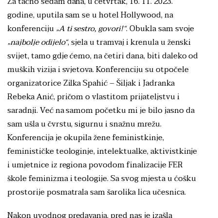
Za tačno sedam dana, u četvrtak, 16. 11. 2023.
godine, uputila sam se u hotel Hollywood, na
konferenciju
„A ti sestro, govori!“
. Obukla sam svoje
„najbolje odijelo“
, sjela u tramvaj i krenula u ženski
svijet, tamo gdje ćemo, na četiri dana, biti daleko od
muških vizija i svjetova. Konferenciju su otpočele
organizatorice Zilka Spahić – Šiljak i Jadranka
Rebeka Anić, pričom o vlastitom prijateljstvu i
saradnji. Već na samom početku mi je bilo jasno da
sam ušla u čvrstu, sigurnu i snažnu mrežu.
Konferencija je okupila žene feministkinje,
feminističke teologinje, intelektualke, aktivistkinje
i umjetnice iz regiona povodom finalizacije FER
škole feminizma i teologije. Sa svog mjesta u ćošku
prostorije posmatrala sam šarolika lica učesnica.
Nakon uvodnog predavanja, pred nas je izašla