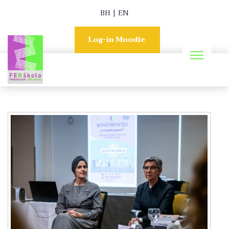
BH
|
EN
Log-in Moodle