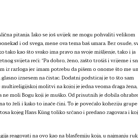
slična pitanja. Iako se još uvijek ne mogu pohvaliti velikom
ponekad i od svega, mene ova tema baš umara. Bez osude, s
o tako kao što svako ima pravo na svoje mišljenje, tako i ja
nog svijeta reći: “Pa dobro, ženo, zašto trošiš i vrijeme i s
šem iz razloga jer imam potrebu da pišem o onome što me u
 i glasno iznesem na čistac. Dodatni podsticaj je to što sam
multireligijskoj molitvi na kojoj je jedna veoma draga žena,
 ona ne moli Bogu koji je muško. Od prisutnih je dobila ohrabr
 to želi i kako to inače čini. To je povećalo koheziju grupe 
etosa kojeg Hans Küng toliko srčano i predano zagovara i koj
gija reagovati na ovo kao na blasfemiju koja, u najmanju ruk