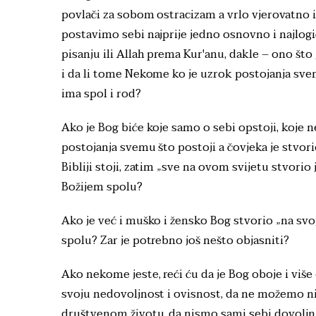
povlači za sobom ostracizam a vrlo vjerovatno 
postavimo sebi najprije jedno osnovno i najlog
pisanju ili Allah prema Kur'anu, dakle – ono što
i da li tome Nekome ko je uzrok postojanja svem
ima spol i rod?
Ako je Bog biće koje samo o sebi opstoji, koje n
postojanja svemu što postoji a čovjeka je stvorio
Bibliji stoji, zatim „sve na ovom svijetu stvorio 
Božijem
Ako je već i muško i žensko Bog stvorio „na svoj
spolu? Zar je potrebno još nešto objasniti?
Ako nekome jeste, reći ću da je Bog oboje i više
svoju nedovoljnost i ovisnost, da ne možemo niš
društvenom životu, da nismo sami sebi dovoljni 