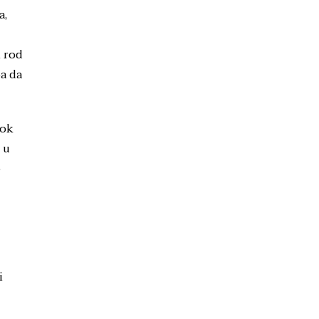
a,
i rod
ba da
rok
 u
o
i