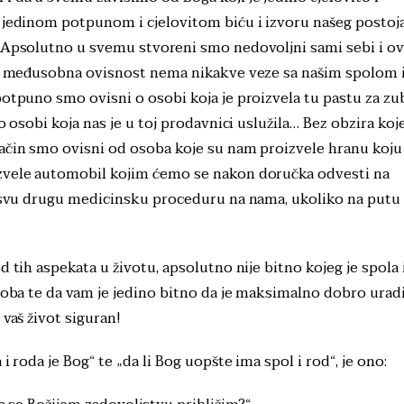
o jedinom potpunom i cjelovitom biću i izvoru našeg postoj
. Apsolutno u svemu stvoreni smo nedovoljni sami sebi i ov
aša međusobna ovisnost nema nikakve veze sa našim spolom i
potpuno smo ovisni o osobi koja je proizvela tu pastu za zu
o osobi koja nas je u toj prodavnici uslužila… Bez obzira koj
način smo ovisni od osoba koje su nam proizvele hranu koju
izvele automobil kojim ćemo se nakon doručka odvesti na
 i svu drugu medicinsku proceduru na nama, ukoliko na putu
d tih aspekata u životu, apsolutno nije bitno kojeg je spola 
osoba te da vam je jedino bitno da je maksimalno dobro uradi
 vaš život siguran!
i roda je Bog“ te „da li Bog uopšte ima spol i rod“, je ono: