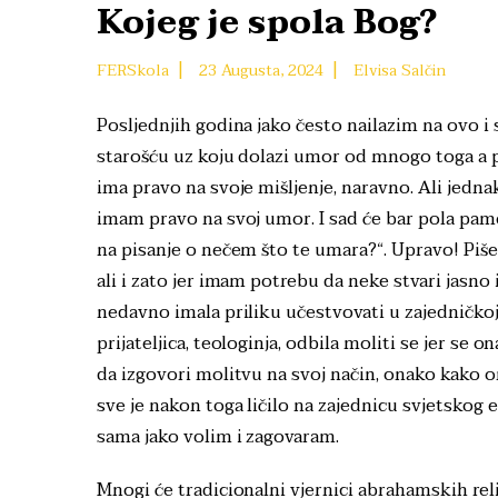
Kojeg je spola Bog?
|
|
FERSkola
23 Augusta, 2024
Elvisa Salčin
Posljednjih godina jako često nailazim na ovo i 
starošću uz koju dolazi umor od mnogo toga a 
ima pravo na svoje mišljenje, naravno. Ali jednak
imam pravo na svoj umor. I sad će bar pola pamet
na pisanje o nečem što te umara?“. Upravo! Pi
ali i zato jer imam potrebu da neke stvari jasno
nedavno imala priliku učestvovati u zajedničkoj 
prijateljica, teologinja, odbila moliti se jer se
da izgovori molitvu na svoj način, onako kako ona
sve je nakon toga ličilo na zajednicu svjetskog 
sama jako volim i zagovaram.
Mnogi će tradicionalni vjernici abrahamskih reli