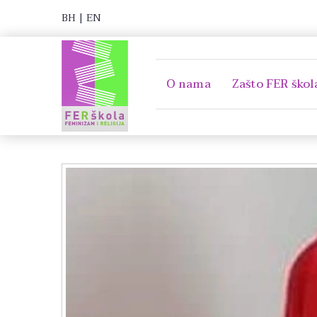
BH
|
EN
O nama
Zašto FER škol