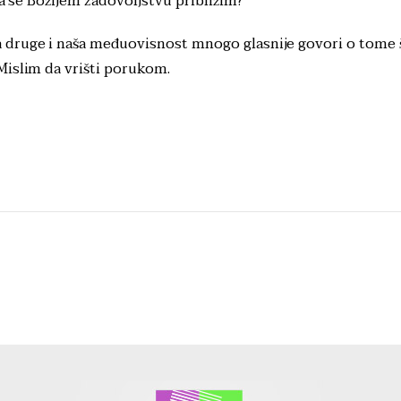
da se Božijem zadovoljstvu približim?“
 druge i naša međuovisnost mnogo glasnije govori o tome 
Mislim da vrišti porukom.