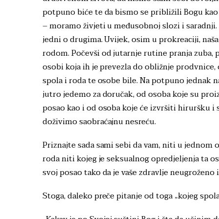
potpuno biće te da bismo se približili Bogu ka
– moramo živjeti u međusobnoj slozi i saradnji
jedni o drugima. Uvijek, osim u prokreaciji, n
rodom. Počevši od jutarnje rutine pranja zuba, 
osobi koja ih je prevezla do obližnje prodvnice, 
spola i roda te osobe bile. Na potpuno jednak 
jutro jedemo za doručak, od osoba koje su pro
posao kao i od osoba koje će izvršiti hiruršku
doživimo saobraćajnu nesreću.
Priznajte sada sami sebi da vam, niti u jednom o
roda niti kojeg je seksualnog opredjeljenja ta 
svoj posao tako da je vaše zdravlje neugroženo i
Stoga, daleko preče pitanje od toga „kojeg spola 