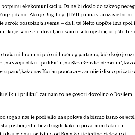
i potpunu ekskomunikaciju. Da ne bi došlo do takvog nečeg
ičnije pitanje: Ako je Bog-Bog, JHVH prema starozavjetnom
 je uzrok postojanja svemu – da li taj Neko uopšte ima spol 
u, ko je sam sebi dovoljan i sam o sebi opstoji, uopšte tre
e treba ni hranu ni piće ni bračnog partnera, biće koje je uz
 „na svoju sliku i priliku“ i „muško i žensko stvori ih“, kako
je u paru“,kako nas Kur'an poučava – zar nije izlišno pričati 
 spolu?
u sliku i priliku“, zar nam to ne govori dovoljno o Božijem
 od toga a nas je podijelio na spolove da bismo jasno osjećal
ta postići jedni bez drugih, kako u privatnom tako i u
i da u svemu zavisimo od Boga koji je jedino cjelovito i