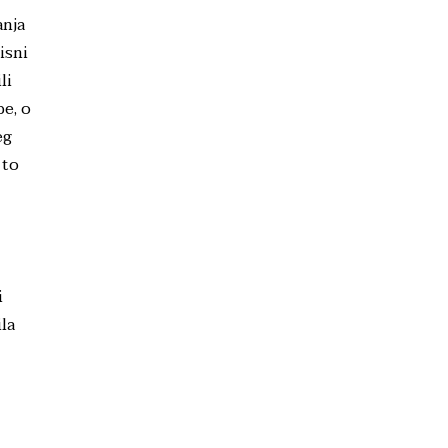
anja
isni
li
be, o
eg
 to
i
la