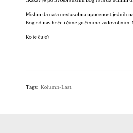
„Kakav je po Svojoj suštini Bog i šta da učinim 
Mislim da naša međusobna upućenost jednih na
Bog od nas hoće i čime ga činimo zadovoljnim. 
Ko je čuje?
Tags:
Kolumn-Last